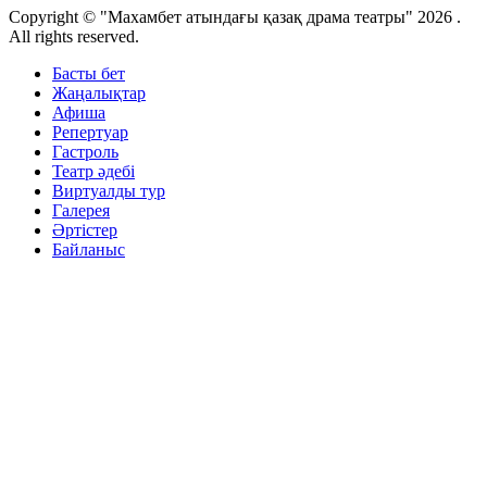
Copyright © "Махамбет атындағы қазақ драма театры" 2026 .
All rights reserved.
Басты бет
Жаңалықтар
Афиша
Репертуар
Гастроль
Театр әдебі
Виртуалды тур
Галерея
Әртістер
Байланыс