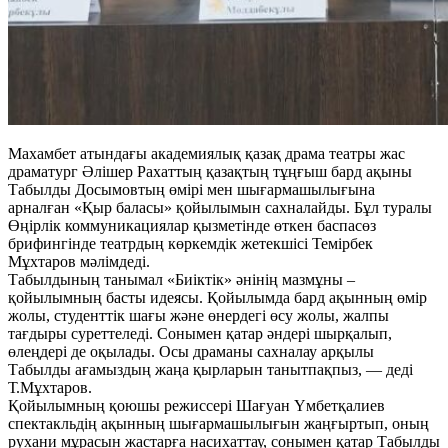
Махамбет атындағы академиялық қазақ драма театры жас
драматург Әлішер Рахаттың қазақтың тұңғыш бард ақыны
Табылды Досымовтың өмірі мен шығармашылығына
арналған «Қыр баласы» қойылымын сахналайды. Бұл туралы
Өңірлік коммуникациялар қызметінде өткен баспасөз
брифингінде театрдың көркемдік жетекшісі Темірбек
Мұхтаров мәлімдеді.
Табылдының танымал «Биіктік» әнінің мазмұны –
қойылымның басты идеясы. Қойылымда бард ақынның өмір
жолы, студенттік шағы және өнердегі өсу жолы, жалпы
тағдыры суреттеледі. Сонымен қатар әндері шырқалып,
өлеңдері де оқылады. Осы драманы сахналау арқылы
Табылды ағамыздың жаңа қырларын танытпақпыз, — деді
Т.Мұхтаров.
Қойылымның қоюшы режиссері Шағуан Үмбетқалиев
спектакльдің ақынның шығармашылығын жаңғыртып, оның
рухани мұрасын жастарға насихаттау, сонымен қатар Табылды