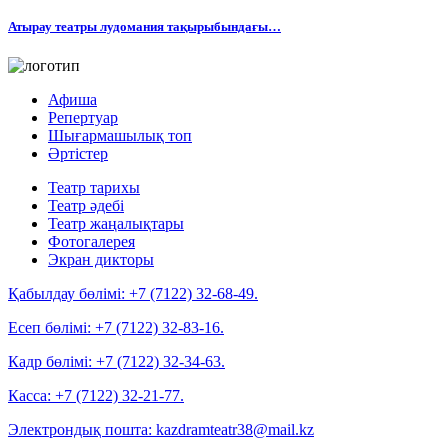
Атырау театры лудомания тақырыбындағы…
Афиша
Репертуар
Шығармашылық топ
Әртістер
Театр тарихы
Театр әдебі
Театр жаңалықтары
Фотогалерея
Экран дикторы
Қабылдау бөлімі:
+7 (7122) 32-68-49.
Есеп бөлімі:
+7 (7122) 32-83-16.
Кадр бөлімі:
+7 (7122) 32-34-63.
Касса:
+7 (7122) 32-21-77.
Электрондық пошта:
kazdramteatr38@mail.kz