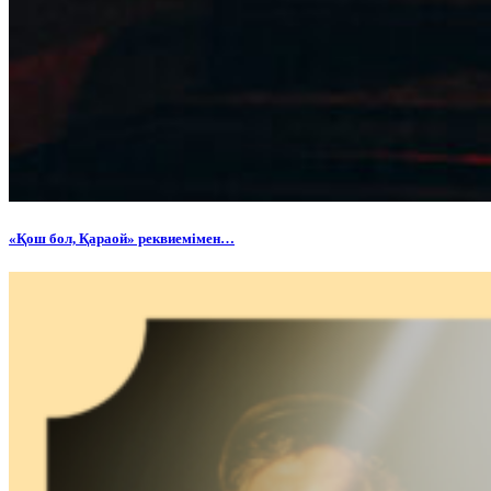
«Қош бол, Қараой» реквиемімен…