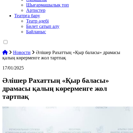
Шығармашылық топ
Артистер
Театрға бару
Театр әдебі
Билет сатып алу
Байланыс
Новости
Әлішер Рахаттың «Қыр баласы» драмасы
қалың көрерменге жол тартпақ
17/01/2025
Әлішер Рахаттың «Қыр баласы»
драмасы қалың көрерменге жол
тартпақ