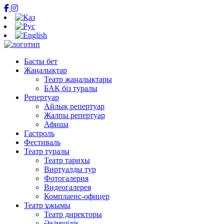
Басты бет
Жаңалықтар
Театр жаңалықтары
БАҚ біз туралы
Репертуар
Айлық репертуар
Жалпы репертуар
Афиша
Гастроль
Фестиваль
Театр туралы
Театр тарихы
Виртуалды тур
Фотогалерия
Видеогалерея
Комплаенс-офицер
Театр ұжымы
Театр директоры
Әкімшілік