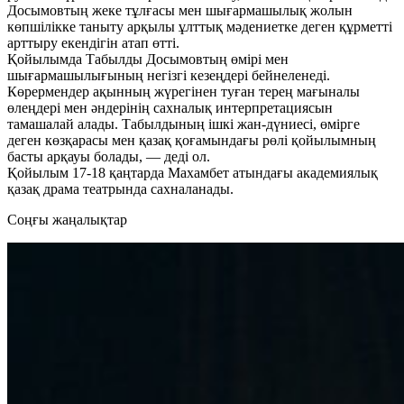
Досымовтың жеке тұлғасы мен шығармашылық жолын
көпшілікке таныту арқылы ұлттық мәдениетке деген құрметті
арттыру екендігін атап өтті.
Қойылымда Табылды Досымовтың өмірі мен
шығармашылығының негізгі кезеңдері бейнеленеді.
Көрермендер ақынның жүрегінен туған терең мағыналы
өлеңдері мен әндерінің сахналық интерпретациясын
тамашалай алады. Табылдының ішкі жан-дүниесі, өмірге
деген көзқарасы мен қазақ қоғамындағы рөлі қойылымның
басты арқауы болады, — деді ол.
Қойылым 17-18 қаңтарда Махамбет атындағы академиялық
қазақ драма театрында сахналанады.
Cоңғы жаңалықтар