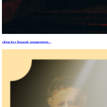
«Қош бол, Қараой» реквиемімен…