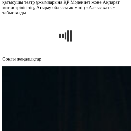
қатысушы театр ұжымдарына ҚР Мәдениет және Ақпарат
министрілігінің, Атырау облысы әкімінің «Алғыс хаты»
табысталды.
Cоңғы жаңалықтар