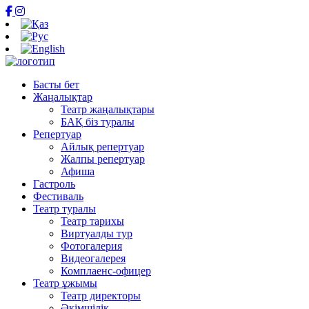
Басты бет
Жаңалықтар
Театр жаңалықтары
БАҚ біз туралы
Репертуар
Айлық репертуар
Жалпы репертуар
Афиша
Гастроль
Фестиваль
Театр туралы
Театр тарихы
Виртуалды тур
Фотогалерия
Видеогалерея
Комплаенс-офицер
Театр ұжымы
Театр директоры
Әкімшілік