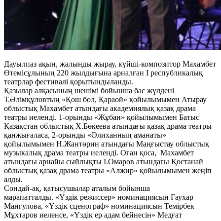
Дауылпаз ақын, жалынды жырау, күйші-композитор Махамбет
Өтемісұлының 220 жылдығына арналған I республикалық
театрлар фестивалі қорытындыланды.
Қазылар алқасының шешімі бойынша бас жүлдені
Т.Әлімқұловтың «Қош бол, Қараой» қойылымымен Атырау
облыстық Махамбет атындағы академиялық қазақ драма
театры иеленді. 1-орынды «Жұбан» қойылымымен Батыс
Қазақстан облыстық Х.Бөкеева атындағы қазақ драма театры
қанжығаласа, 2-орынды «Әлиханның аманаты»
қойылымымен Н.Жантөрин атындағы Маңғыстау облыстық
музыкалық драма театры иеленді. Оған қоса, Махамбет
атындағы арнайы сыйлықты І.Омаров атындағы Қостанай
облыстық қазақ драма театры «Алжир» қойылымымен жеңіп
алды.
Сондай-ақ, қатысушылар аталым бойынша
марапатталды. «Үздік режиссер» номинациясын Гаухар
Мангулова, «Үздік сценограф» номинациясын Темірбек
Мұхтаров иеленсе, «Үздік ер адам бейнесін» Медғат