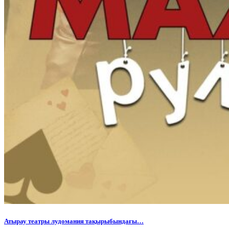
Атырау театры лудомания тақырыбындағы…