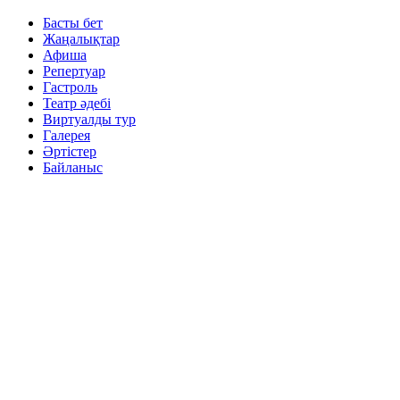
Басты бет
Жаңалықтар
Афиша
Репертуар
Гастроль
Театр әдебі
Виртуалды тур
Галерея
Әртістер
Байланыс