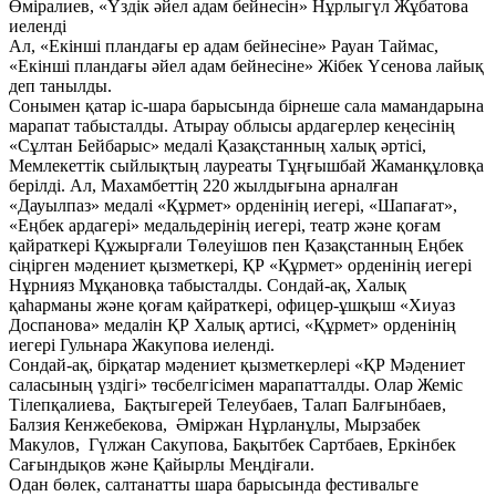
Өміралиев, «Үздік әйел адам бейнесін» Нұрлыгүл Жұбатова
иеленді
Ал, «Екінші пландағы ер адам бейнесіне» Рауан Таймас,
«Екінші пландағы әйел адам бейнесіне» Жібек Үсенова лайық
деп танылды.
Сонымен қатар іс-шара барысында бірнеше сала мамандарына
марапат табысталды. Атырау облысы ардагерлер кеңесінің
«Сұлтан Бейбарыс» медалі Қазақстанның халық әртісі,
Мемлекеттік сыйлықтың лауреаты Тұңғышбай Жаманқұловқа
берілді. Ал, Махамбеттің 220 жылдығына арналған
«Дауылпаз» медалі «Құрмет» орденінің иегері, «Шапағат»,
«Еңбек ардагері» медальдерінің иегері, театр және қоғам
қайраткері Құжырғали Төлеуішов пен Қазақстанның Еңбек
сіңірген мәдениет қызметкері, ҚР «Құрмет» орденінің иегері
Нұрнияз Мұқановқа табысталды. Сондай-ақ, Халық
қаһарманы және қоғам қайраткері, офицер-ұшқыш «Хиуаз
Доспанова» медалін ҚР Халық артисі, «Құрмет» орденінің
иегері Гульнара Жакупова иеленді.
Сондай-ақ, бірқатар мәдениет қызметкерлері «ҚР Мәдениет
саласының үздігі» төсбелгісімен марапатталды. Олар Жеміс
Тілепқалиева, Бақтыгерей Телеубаев, Талап Балғынбаев,
Балзия Кенжебекова, Әміржан Нұрланұлы, Мырзабек
Макулов, Гүлжан Сакупова, Бақытбек Сартбаев, Еркінбек
Сағындықов және Қайырлы Меңдіғали.
Одан бөлек, салтанатты шара барысында фестивальге