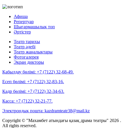
Афиша
Репертуар
Шығармашылық топ
Әртістер
Театр тарихы
Театр әдебі
Театр жаңалықтары
Фотогалерея
Экран дикторы
Қабылдау бөлімі:
+7 (7122) 32-68-49.
Есеп бөлімі:
+7 (7122) 32-83-16.
Кадр бөлімі:
+7 (7122) 32-34-63.
Касса:
+7 (7122) 32-21-77.
Электрондық пошта:
kazdramteatr38@mail.kz
Copyright © "Махамбет атындағы қазақ драма театры" 2026 .
All rights reserved.