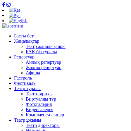
Басты бет
Жаңалықтар
Театр жаңалықтары
БАҚ біз туралы
Репертуар
Айлық репертуар
Жалпы репертуар
Афиша
Гастроль
Фестиваль
Театр туралы
Театр тарихы
Виртуалды тур
Фотогалерия
Видеогалерея
Комплаенс-офицер
Театр ұжымы
Театр директоры
Әкімшілік