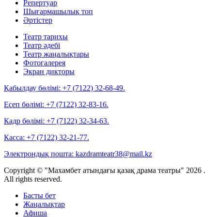
Репертуар
Шығармашылық топ
Әртістер
Театр тарихы
Театр әдебі
Театр жаңалықтары
Фотогалерея
Экран дикторы
Қабылдау бөлімі:
+7 (7122) 32-68-49.
Есеп бөлімі:
+7 (7122) 32-83-16.
Кадр бөлімі:
+7 (7122) 32-34-63.
Касса:
+7 (7122) 32-21-77.
Электрондық пошта:
kazdramteatr38@mail.kz
Copyright © "Махамбет атындағы қазақ драма театры" 2026 .
All rights reserved.
Басты бет
Жаңалықтар
Афиша