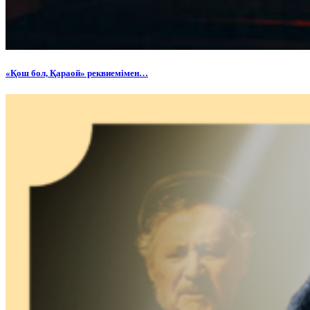
«Қош бол, Қараой» реквиемімен…