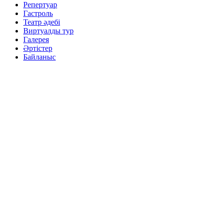
Репертуар
Гастроль
Театр әдебі
Виртуалды тур
Галерея
Әртістер
Байланыс