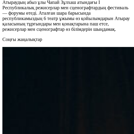
Атыраудың абыз ұлы Чапай Зұлхаш атындағы І
Республикалық режисерлар мен сценографтардың фестиваль
— форумы өтеді. Аталған шара барысында
республикамыздың 6 театр ұжымы өз қойылымдарын Атырау
қаласының тұрғындары мен қонақтарына паш етсе,
режисерлар мен сценографтар өз білімдерін шыңдамақ.
Cоңғы жаңалықтар