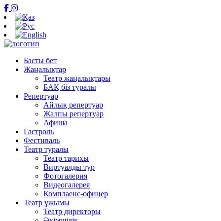
Басты бет
Жаңалықтар
Театр жаңалықтары
БАҚ біз туралы
Репертуар
Айлық репертуар
Жалпы репертуар
Афиша
Гастроль
Фестиваль
Театр туралы
Театр тарихы
Виртуалды тур
Фотогалерия
Видеогалерея
Комплаенс-офицер
Театр ұжымы
Театр директоры
Әкімшілік