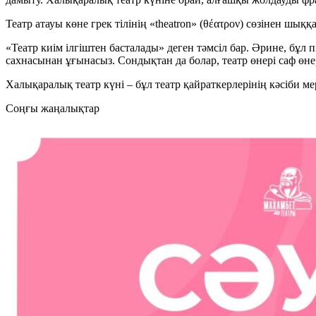
Театр атауы көне грек тілінің «theatron» (θέατρον) сөзінен 
«Театр киім ілгіштен басталады» деген тәмсіл бар. Әрине, бұл
сахнасынан ұғынасыз. Сондықтан да болар, театр өнері саф өне
Халықаралық театр күні – бұл театр қайраткерлерінің кәсіби ме
Cоңғы жаңалықтар