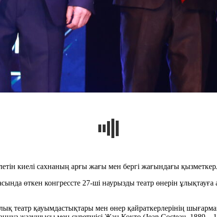
ілетін киелі сахнаның арғы жағы мен бергі жағындағы қызметкер
нда өткен конгрессте 27-ші наурызды театр өнерін ұлықтауға ар
рлық театр қауымдастықтары мен өнер қайраткерлерінің шыға
анцуз жазушысы мен суретшісі Жан Кокто (Jean Cocteau, 1889—1