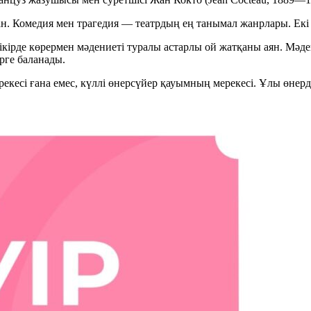
шыққан. Комедия мен трагедия — театрдың ең танымал жанрлары. Е
 пікірде көрермен мәдениеті туралы астарлы ой жатқаны аян. Мәд
рге баланады.
рекесі ғана емес, күллі өнерсүйер қауымның мерекесі. Ұлы өнерд