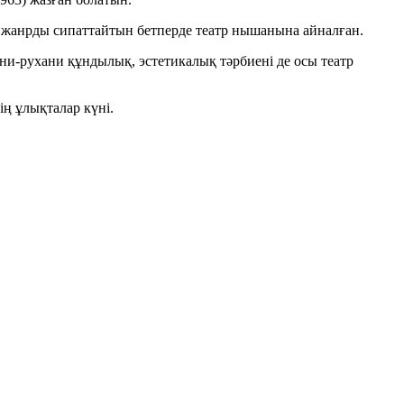
кі жанрды сипаттайтын бетперде театр нышанына айналған.
ени-рухани құндылық, эстетикалық тәрбиені де осы театр
ің ұлықталар күні.