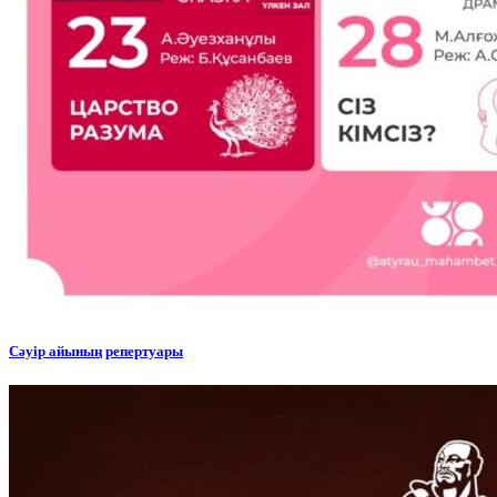
Сәуір айының репертуары