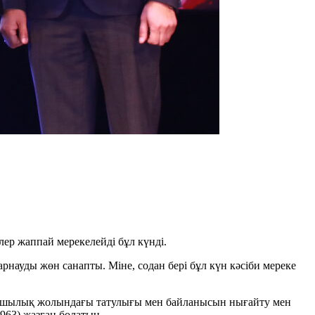
лер жаппай мерекелейді бұл күнді.
науды жөн санапты. Міне, содан бері бұл күн кәсіби мереке
рмашылық жолындағы татулығы мен байланысын нығайту мен
963) жазған болатын.