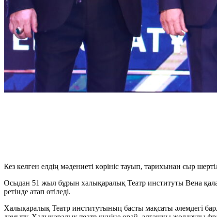
Кез келген елдің мәдениеті көрініс тауып, тарихынан сыр шерт
Осыдан 51 жыл бұрын халықаралық Театр институты Вена қаласы
ретінде атап өтіледі.
Халықаралық Театр институтының басты мақсаты әлемдегі ба
дамыту. Халықаралық театр күніне орай, алғашқы жолдауды фр