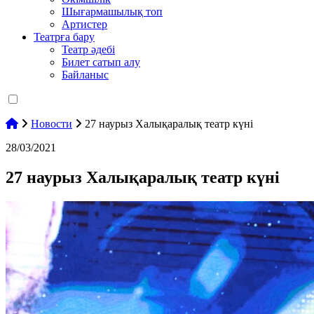
Шығармашылық топ
Артистер
Театрға бару
Театр әдебі
Билет сатып алу
Байланыс
Новости
27 наурыз Халықаралық театр күні
28/03/2021
27 наурыз Халықаралық театр күні