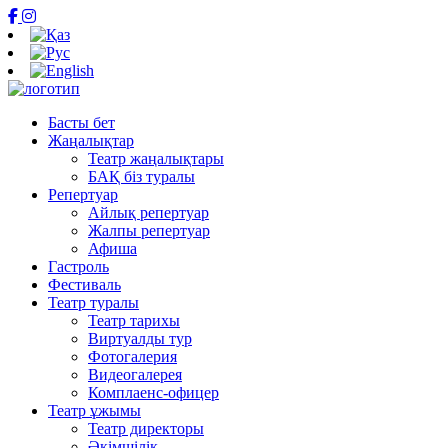
Басты бет
Жаңалықтар
Театр жаңалықтары
БАҚ біз туралы
Репертуар
Айлық репертуар
Жалпы репертуар
Афиша
Гастроль
Фестиваль
Театр туралы
Театр тарихы
Виртуалды тур
Фотогалерия
Видеогалерея
Комплаенс-офицер
Театр ұжымы
Театр директоры
Әкімшілік