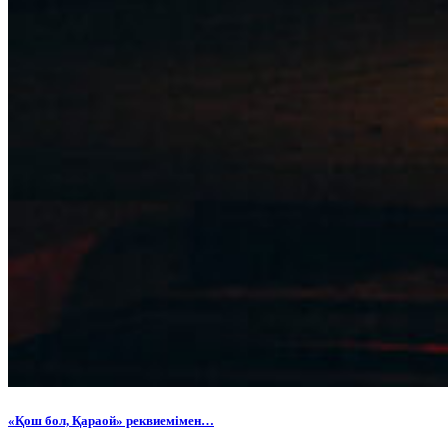
«Қош бол, Қараой» реквиемімен…