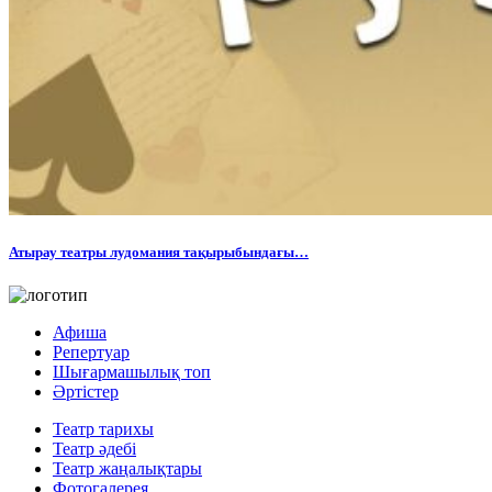
Атырау театры лудомания тақырыбындағы…
Афиша
Репертуар
Шығармашылық топ
Әртістер
Театр тарихы
Театр әдебі
Театр жаңалықтары
Фотогалерея