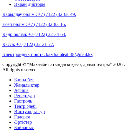
Экран дикторы
Қабылдау бөлімі:
+7 (7122) 32-68-49.
Есеп бөлімі:
+7 (7122) 32-83-16.
Кадр бөлімі:
+7 (7122) 32-34-63.
Касса:
+7 (7122) 32-21-77.
Электрондық пошта:
kazdramteatr38@mail.kz
Copyright © "Махамбет атындағы қазақ драма театры" 2026 .
All rights reserved.
Басты бет
Жаңалықтар
Афиша
Репертуар
Гастроль
Театр әдебі
Виртуалды тур
Галерея
Әртістер
Байланыс