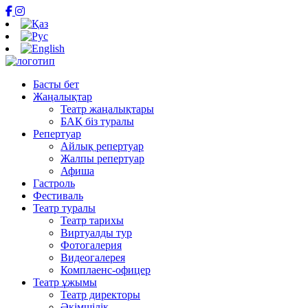
Басты бет
Жаңалықтар
Театр жаңалықтары
БАҚ біз туралы
Репертуар
Айлық репертуар
Жалпы репертуар
Афиша
Гастроль
Фестиваль
Театр туралы
Театр тарихы
Виртуалды тур
Фотогалерия
Видеогалерея
Комплаенс-офицер
Театр ұжымы
Театр директоры
Әкімшілік