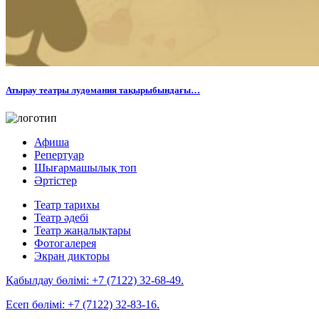
Атырау театры лудомания тақырыбындағы…
Афиша
Репертуар
Шығармашылық топ
Әртістер
Театр тарихы
Театр әдебі
Театр жаңалықтары
Фотогалерея
Экран дикторы
Қабылдау бөлімі:
+7 (7122) 32-68-49.
Есеп бөлімі:
+7 (7122) 32-83-16.