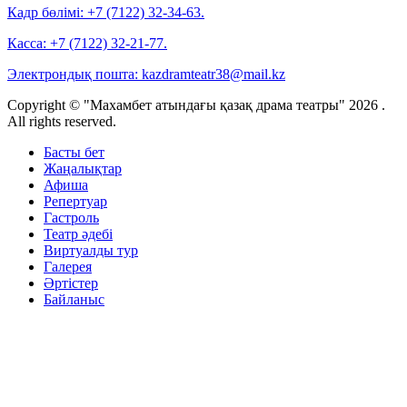
Кадр бөлімі:
+7 (7122) 32-34-63.
Касса:
+7 (7122) 32-21-77.
Электрондық пошта:
kazdramteatr38@mail.kz
Copyright © "Махамбет атындағы қазақ драма театры" 2026 .
All rights reserved.
Басты бет
Жаңалықтар
Афиша
Репертуар
Гастроль
Театр әдебі
Виртуалды тур
Галерея
Әртістер
Байланыс