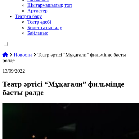
Шығармашылық топ
Артистер
Театрға бару
Театр әдебі
Билет сатып алу
Байланыс
Новости
Театр әртісі “Мұқағали” фильмінде басты
рөлде
13/09/2022
Театр әртісі “Мұқағали” фильмінде
басты рөлде