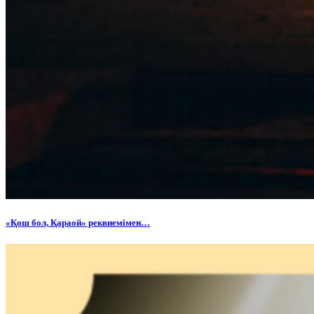
«Қош бол, Қараой» реквиемімен…