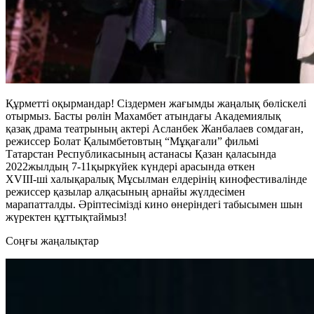
Құрметті оқырмандар! Сіздермен жағымды жаңалық бөліскелі
отырмыз. Басты рөлін Махамбет атындағы Академиялық
қазақ драма театрының актері Асланбек Жанбалаев сомдаған,
режиссер Болат Қалымбетовтың “Мұқағали” фильмі
Татарстан Республикасының астанасы Қазан қаласында
2022жылдың 7-11қыркүйек күндері арасында өткен
XVIII-ші халықаралық Мұсылман елдерінің кинофестивалінде
режиссер қазылар алқасының арнайы жүлдесімен
марапатталды. Әріптесімізді кино өнеріндегі табысымен шын
жүректен құттықтаймыз!
Cоңғы жаңалықтар