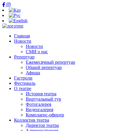
Главная
Новости
Новости
СМИ о нас
Репертуар
Ежемесячный репертуар
Общий репертуар
Афиша
Гастроли
Фестиваль
О театре
История театра
Виртуальный тур
Фотогалерея
Видеогалерея
Комплаенс-офицер
Коллектив театра
Директор театра
Администрация