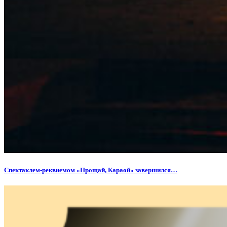
Спектаклем-реквиемом «Прощай, Караой» завершился…