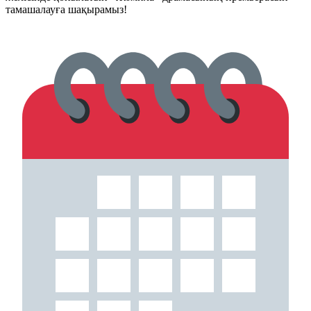
тамашалауға шақырамыз!