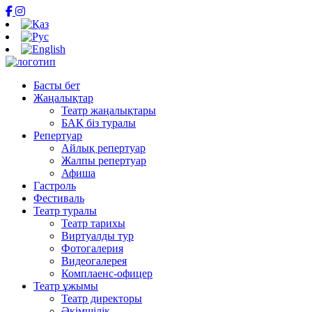
Басты бет
Жаңалықтар
Театр жаңалықтары
БАҚ біз туралы
Репертуар
Айлық репертуар
Жалпы репертуар
Афиша
Гастроль
Фестиваль
Театр туралы
Театр тарихы
Виртуалды тур
Фотогалерия
Видеогалерея
Комплаенс-офицер
Театр ұжымы
Театр директоры
Әкімшілік