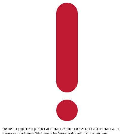
билеттерді театр кассасынан және тикетон сайтынан ала
аласыздар https://ticketon.kz/event/zhamila-teatr-atyrau