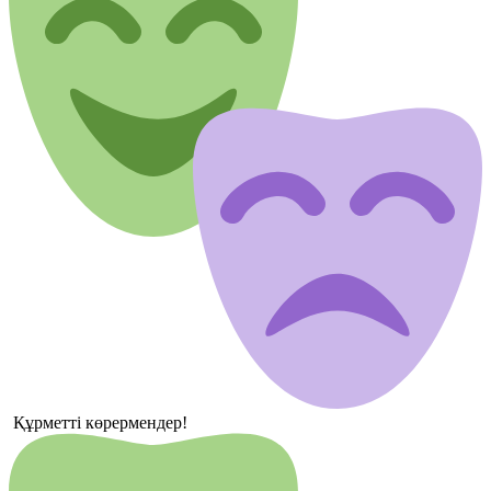
Құрметті көрермендер!