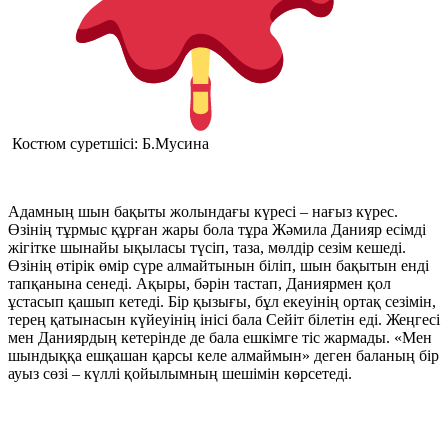
Костюм суретшісі: Б.Мусина
Адамның шын бақыты жолындағы күресі – нағыз күрес.
Өзінің тұрмыс құрған жары бола тұра Жәмила Данияр есімді
жігітке шынайы ықыласы түсіп, таза, мөлдір сезім кешеді.
Өзінің өтірік өмір сүре алмайтынын біліп, шын бақытын енді
тапқанына сенеді. Ақыры, бәрін тастап, Даниярмен қол
ұстасып қашып кетеді. Бір қызығы, бұл екеуінің ортақ сезімін,
терең қатынасын күйеуінің інісі бала Сейіт білетін еді. Жеңгесі
мен Даниярдың кетерінде де бала ешкімге тіс жармады. «Мен
шындыққа ешқашан қарсы келе алмаймын» деген баланың бір
ауыз сөзі – күллі қойылымның шешімін көрсетеді.