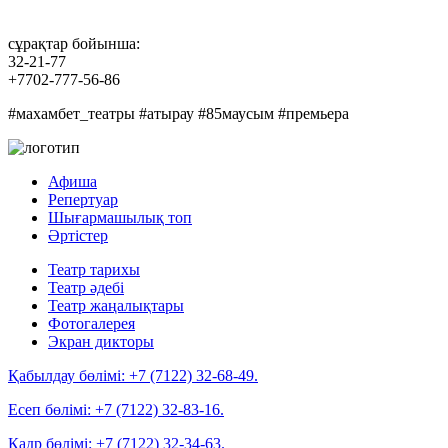
сұрақтар бойынша:
32-21-77
+7702-777-56-86
#махамбет_театры #атырау #85маусым #премьера
Афиша
Репертуар
Шығармашылық топ
Әртістер
Театр тарихы
Театр әдебі
Театр жаңалықтары
Фотогалерея
Экран дикторы
Қабылдау бөлімі:
+7 (7122) 32-68-49.
Есеп бөлімі:
+7 (7122) 32-83-16.
Кадр бөлімі:
+7 (7122) 32-34-63.