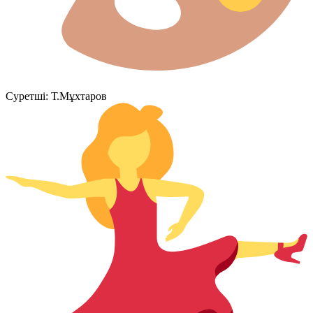
Суретші: Т.Мұхтаров