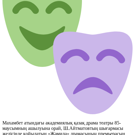
Махамбет атындағы академиялық қазақ драма театры 85-
маусымның ашылуына орай, Ш.Айтматовтың шығармасы
желісінде қойылатын «Жәмила» драмасының премьерасын