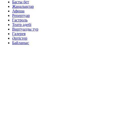
Басты бет
Жаңалықтар
Афиша
Репертуар
Гастроль
Театр әдебі
Виртуалды тур
Галерея
Әртістер
Байланыс