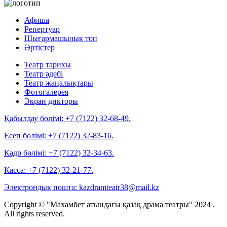
Афиша
Репертуар
Шығармашылық топ
Әртістер
Театр тарихы
Театр әдебі
Театр жаңалықтары
Фотогалерея
Экран дикторы
Қабылдау бөлімі:
+7 (7122) 32-68-49.
Есеп бөлімі:
+7 (7122) 32-83-16.
Кадр бөлімі:
+7 (7122) 32-34-63.
Касса:
+7 (7122) 32-21-77.
Электрондық пошта:
kazdramteatr38@mail.kz
Copyright © "Махамбет атындағы қазақ драма театры" 2024 .
All rights reserved.