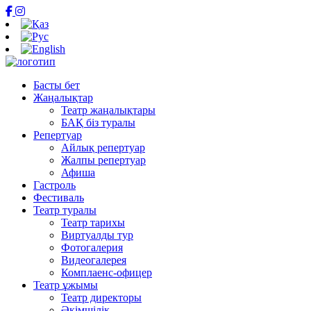
Басты бет
Жаңалықтар
Театр жаңалықтары
БАҚ біз туралы
Репертуар
Айлық репертуар
Жалпы репертуар
Афиша
Гастроль
Фестиваль
Театр туралы
Театр тарихы
Виртуалды тур
Фотогалерия
Видеогалерея
Комплаенс-офицер
Театр ұжымы
Театр директоры
Әкімшілік