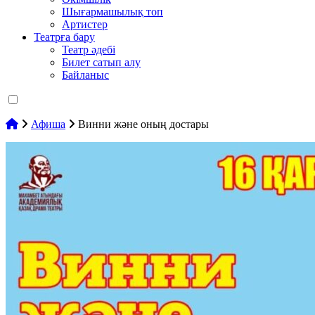
Шығармашылық топ
Артистер
Театрға бару
Театр әдебі
Билет сатып алу
Байланыс
Афиша
Винни және оның достары