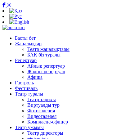
Басты бет
Жаңалықтар
Театр жаңалықтары
БАҚ біз туралы
Репертуар
Айлық репертуар
Жалпы репертуар
Афиша
Гастроль
Фестиваль
Театр туралы
Театр тарихы
Виртуалды тур
Фотогалерия
Видеогалерея
Комплаенс-офицер
Театр ұжымы
Театр директоры
Әкімшілік