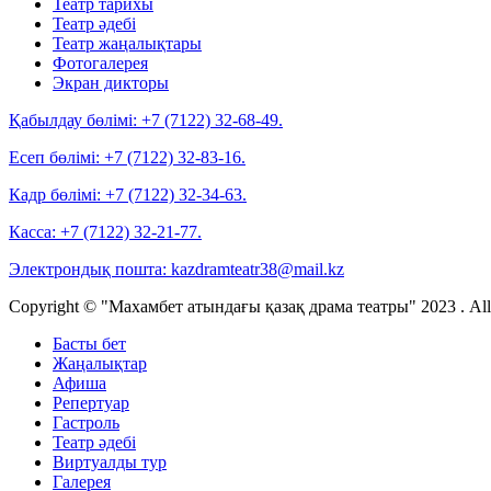
Театр тарихы
Театр әдебі
Театр жаңалықтары
Фотогалерея
Экран дикторы
Қабылдау бөлімі:
+7 (7122) 32-68-49.
Есеп бөлімі:
+7 (7122) 32-83-16.
Кадр бөлімі:
+7 (7122) 32-34-63.
Касса:
+7 (7122) 32-21-77.
Электрондық пошта:
kazdramteatr38@mail.kz
Copyright © "Махамбет атындағы қазақ драма театры" 2023 . All r
Басты бет
Жаңалықтар
Афиша
Репертуар
Гастроль
Театр әдебі
Виртуалды тур
Галерея