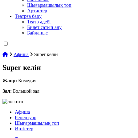
Шығармашылық топ
Артистер
Театрға бару
Театр әдебі
Билет сатып алу
Байланыс
Афиша
Super келін
Super келін
Жанр:
Комедия
Зал:
Большой зал
Афиша
Репертуар
Шығармашылық топ
Әртістер