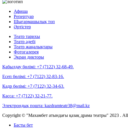
Афиша
Репертуар
Шығармашылық топ
Әртістер
Театр тарихы
Театр әдебі
Театр жаңалықтары
Фотогалерея
Экран дикторы
Қабылдау бөлімі:
+7 (7122) 32-68-49.
Есеп бөлімі:
+7 (7122) 32-83-16.
Кадр бөлімі:
+7 (7122) 32-34-63.
Касса:
+7 (7122) 32-21-77.
Электрондық пошта:
kazdramteatr38@mail.kz
Copyright © "Махамбет атындағы қазақ драма театры" 2023 . All r
Басты бет