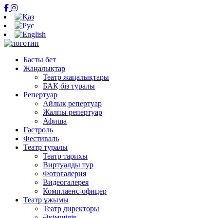
Басты бет
Жаңалықтар
Театр жаңалықтары
БАҚ біз туралы
Репертуар
Айлық репертуар
Жалпы репертуар
Афиша
Гастроль
Фестиваль
Театр туралы
Театр тарихы
Виртуалды тур
Фотогалерия
Видеогалерея
Комплаенс-офицер
Театр ұжымы
Театр директоры
Әкімшілік