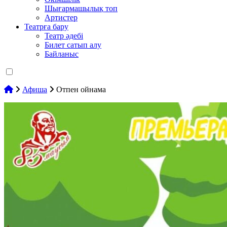
Шығармашылық топ
Артистер
Театрға бару
Театр әдебі
Билет сатып алу
Байланыс
Афиша
Отпен ойнама