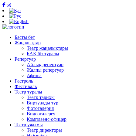
Басты бет
Жаңалықтар
Театр жаңалықтары
БАҚ біз туралы
Репертуар
Айлық репертуар
Жалпы репертуар
Афиша
Гастроль
Фестиваль
Театр туралы
Театр тарихы
Виртуалды тур
Фотогалерия
Видеогалерея
Комплаенс-офицер
Театр ұжымы
Театр директоры
Әкімшілік