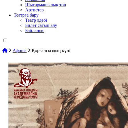
Шығармашылық топ
Артистер
Театрға бару
Театр әдебі
Билет сатып алу
Байланыс
Афиша
Қорғансыздың күні