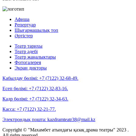
Афиша
Репертуар
Шығармашылық топ
Әртістер
Театр тарихы
Театр әдебі
Театр жаңалықтары
Фотогалерея
Экран дикторы
Қабылдау бөлімі:
+7 (7122) 32-68-49.
Есеп бөлімі:
+7 (7122) 32-83-16.
Кадр бөлімі:
+7 (7122) 32-34-63.
Касса:
+7 (7122) 32-21-77.
Электрондық пошта:
kazdramteatr38@mail.kz
Copyright © "Махамбет атындағы қазақ драма театры" 2023 .
All rights reserved.