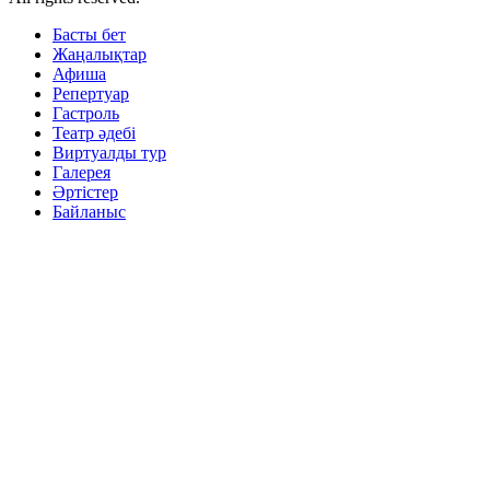
Басты бет
Жаңалықтар
Афиша
Репертуар
Гастроль
Театр әдебі
Виртуалды тур
Галерея
Әртістер
Байланыс