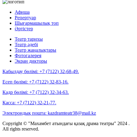
Афиша
Репертуар
Шығармашылық топ
Әртістер
Театр тарихы
Театр әдебі
Театр жаңалықтары
Фотогалерея
Экран дикторы
Қабылдау бөлімі:
+7 (7122) 32-68-49.
Есеп бөлімі:
+7 (7122) 32-83-16.
Кадр бөлімі:
+7 (7122) 32-34-63.
Касса:
+7 (7122) 32-21-77.
Электрондық пошта:
kazdramteatr38@mail.kz
Copyright © "Махамбет атындағы қазақ драма театры" 2024 .
All rights reserved.