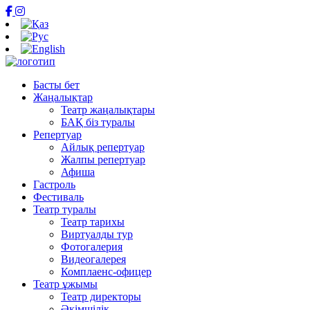
Басты бет
Жаңалықтар
Театр жаңалықтары
БАҚ біз туралы
Репертуар
Айлық репертуар
Жалпы репертуар
Афиша
Гастроль
Фестиваль
Театр туралы
Театр тарихы
Виртуалды тур
Фотогалерия
Видеогалерея
Комплаенс-офицер
Театр ұжымы
Театр директоры
Әкімшілік