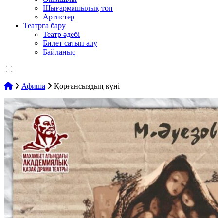
Шығармашылық топ
Артистер
Театрға бару
Театр әдебі
Билет сатып алу
Байланыс
Афиша
Қорғансыздың күні