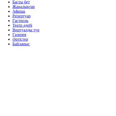
Басты бет
Жаңалықтар
Афиша
Репертуар
Гастроль
Театр әдебі
Виртуалды тур
Галерея
Әртістер
Байланыс