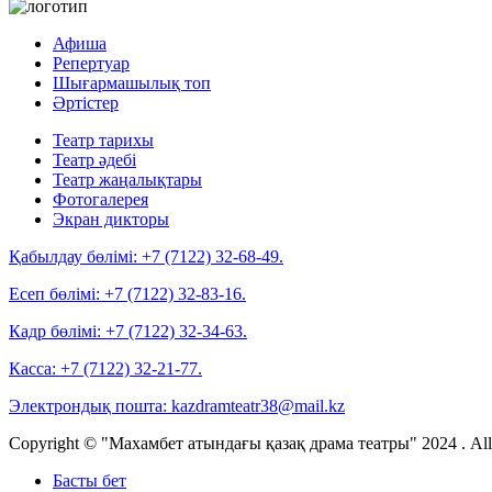
Афиша
Репертуар
Шығармашылық топ
Әртістер
Театр тарихы
Театр әдебі
Театр жаңалықтары
Фотогалерея
Экран дикторы
Қабылдау бөлімі:
+7 (7122) 32-68-49.
Есеп бөлімі:
+7 (7122) 32-83-16.
Кадр бөлімі:
+7 (7122) 32-34-63.
Касса:
+7 (7122) 32-21-77.
Электрондық пошта:
kazdramteatr38@mail.kz
Copyright © "Махамбет атындағы қазақ драма театры" 2024 . All r
Басты бет