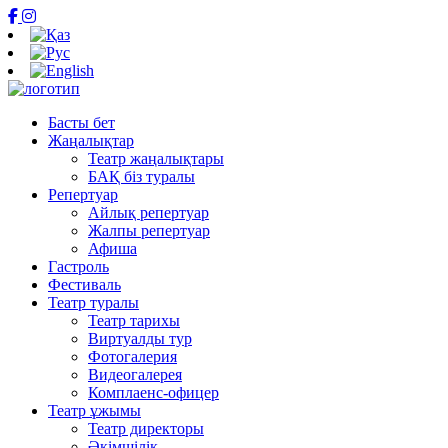
Басты бет
Жаңалықтар
Театр жаңалықтары
БАҚ біз туралы
Репертуар
Айлық репертуар
Жалпы репертуар
Афиша
Гастроль
Фестиваль
Театр туралы
Театр тарихы
Виртуалды тур
Фотогалерия
Видеогалерея
Комплаенс-офицер
Театр ұжымы
Театр директоры
Әкімшілік