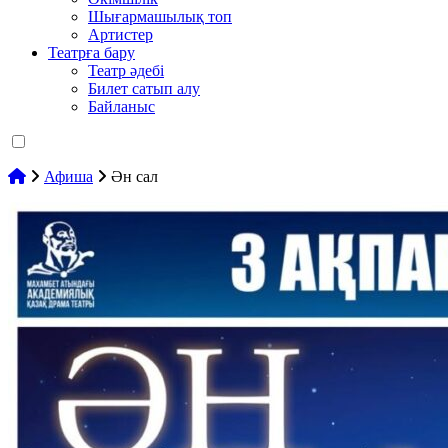
Шығармашылық топ
Артистер
Театрға бару
Театр әдебі
Билет сатып алу
Байланыс
Афиша
Ән сал