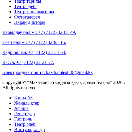
Театр тарихы
Театр әдебі
Театр жаңалықтары
Фотогалерея
Экран дикторы
Қабылдау бөлімі:
+7 (7122) 32-68-49.
Есеп бөлімі:
+7 (7122) 32-83-16.
Кадр бөлімі:
+7 (7122) 32-34-63.
Касса:
+7 (7122) 32-21-77.
Электрондық пошта:
kazdramteatr38@mail.kz
Copyright © "Махамбет атындағы қазақ драма театры" 2020 .
All rights reserved.
Басты бет
Жаңалықтар
Афиша
Репертуар
Гастроль
Театр әдебі
Виртуалды тур