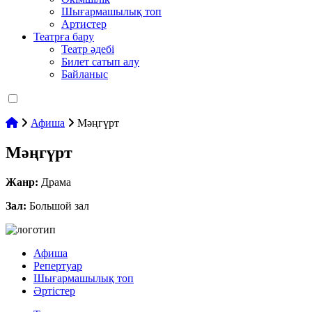
Шығармашылық топ
Артистер
Театрға бару
Театр әдебі
Билет сатып алу
Байланыс
Афиша
Мәңгүрт
Мәңгүрт
Жанр:
Драма
Зал:
Большой зал
Афиша
Репертуар
Шығармашылық топ
Әртістер