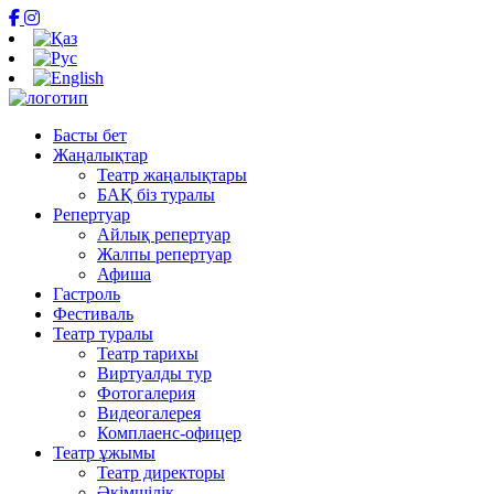
Басты бет
Жаңалықтар
Театр жаңалықтары
БАҚ біз туралы
Репертуар
Айлық репертуар
Жалпы репертуар
Афиша
Гастроль
Фестиваль
Театр туралы
Театр тарихы
Виртуалды тур
Фотогалерия
Видеогалерея
Комплаенс-офицер
Театр ұжымы
Театр директоры
Әкімшілік