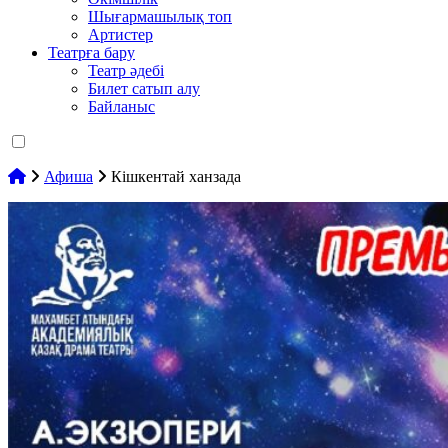
Шығармашылық топ
Артистер
Театрға бару
Театр әдебі
Билет сатып алу
Байланыс
Афиша
Кішкентай ханзада