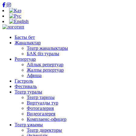
Басты бет
Жаңалықтар
Театр жаңалықтары
БАҚ біз туралы
Репертуар
Айлық репертуар
Жалпы репертуар
Афиша
Гастроль
Фестиваль
Театр туралы
Театр тарихы
Виртуалды тур
Фотогалерия
Видеогалерея
Комплаенс-офицер
Театр ұжымы
Театр директоры
Әкімшілік