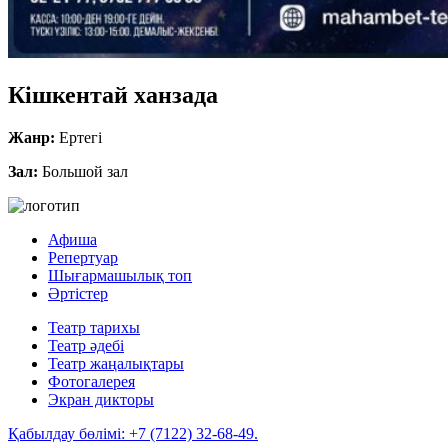
Кішкентай ханзада
Жанр:
Ертегі
Зал:
Большой зал
Афиша
Репертуар
Шығармашылық топ
Әртістер
Театр тарихы
Театр әдебі
Театр жаңалықтары
Фотогалерея
Экран дикторы
Қабылдау бөлімі:
+7 (7122) 32-68-49.