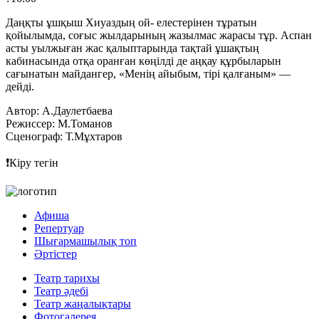
Даңқты ұшқыш Хиуаздың ой- елестерінен тұратын
қойылымда, соғыс жылдарының жазылмас жарасы тұр. Аспан
асты уылжыған жас қалыптарында тақтай ұшақтың
кабинасында отқа оранған көңілді де аңқау құрбыларын
сағынатын майдангер, «Менің айыбым, тірі қалғаным» —
дейді.
Автор: А.Даулетбаева
Режиссер: М.Томанов
Сценограф: Т.Мұхтаров
❗Кіру тегін
Афиша
Репертуар
Шығармашылық топ
Әртістер
Театр тарихы
Театр әдебі
Театр жаңалықтары
Фотогалерея