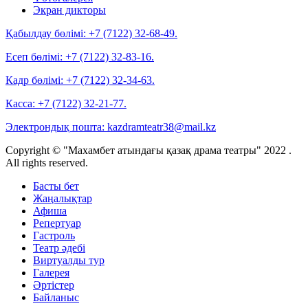
Экран дикторы
Қабылдау бөлімі:
+7 (7122) 32-68-49.
Есеп бөлімі:
+7 (7122) 32-83-16.
Кадр бөлімі:
+7 (7122) 32-34-63.
Касса:
+7 (7122) 32-21-77.
Электрондық пошта:
kazdramteatr38@mail.kz
Copyright © "Махамбет атындағы қазақ драма театры" 2022 .
All rights reserved.
Басты бет
Жаңалықтар
Афиша
Репертуар
Гастроль
Театр әдебі
Виртуалды тур
Галерея
Әртістер
Байланыс