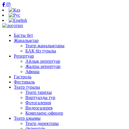
Басты бет
Жаңалықтар
Театр жаңалықтары
БАҚ біз туралы
Репертуар
Айлық репертуар
Жалпы репертуар
Афиша
Гастроль
Фестиваль
Театр туралы
Театр тарихы
Виртуалды тур
Фотогалерия
Видеогалерея
Комплаенс-офицер
Театр ұжымы
Театр директоры
Әкімшілік