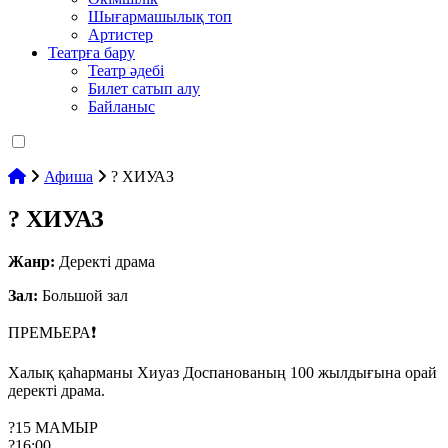
Шығармашылық топ
Артистер
Театрға бару
Театр әдебі
Билет сатып алу
Байланыс
Афиша
? ХИУАЗ
? ХИУАЗ
Жанр:
Деректі драма
Зал:
Большой зал
ПРЕМЬЕРА❗️
Халық қаһарманы Хиуаз Доспанованың 100 жылдығына орай
деректі драма.
⠀
?15 МАМЫР
?16:00