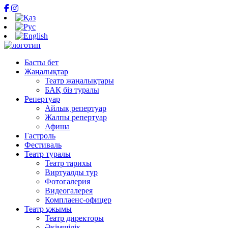
Басты бет
Жаңалықтар
Театр жаңалықтары
БАҚ біз туралы
Репертуар
Айлық репертуар
Жалпы репертуар
Афиша
Гастроль
Фестиваль
Театр туралы
Театр тарихы
Виртуалды тур
Фотогалерия
Видеогалерея
Комплаенс-офицер
Театр ұжымы
Театр директоры
Әкімшілік