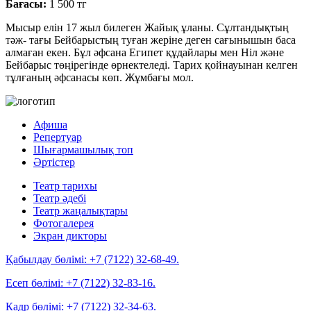
Бағасы:
1 500 тг
Мысыр елін 17 жыл билеген Жайық ұланы. Сұлтандықтың
тәж- тағы Бейбарыстың туған жеріне деген сағынышын баса
алмаған екен. Бұл әфсана Египет құдайлары мен Ніл және
Бейбарыс төңірегінде өрнектеледі. Тарих қойнауынан келген
тұлғаның әфсанасы көп. Жұмбағы мол.
Афиша
Репертуар
Шығармашылық топ
Әртістер
Театр тарихы
Театр әдебі
Театр жаңалықтары
Фотогалерея
Экран дикторы
Қабылдау бөлімі:
+7 (7122) 32-68-49.
Есеп бөлімі:
+7 (7122) 32-83-16.
Кадр бөлімі:
+7 (7122) 32-34-63.