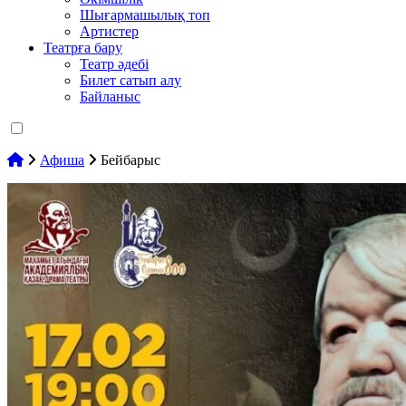
Шығармашылық топ
Артистер
Театрға бару
Театр әдебі
Билет сатып алу
Байланыс
Афиша
Бейбарыс