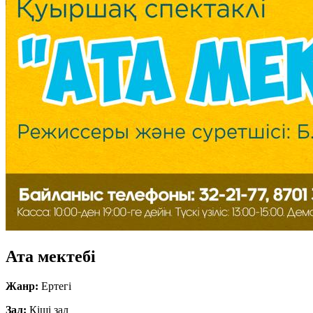
Ата мектебі
Жанр:
Ертегі
Зал:
Кіші зал