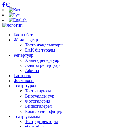
Басты бет
Жаңалықтар
Театр жаңалықтары
БАҚ біз туралы
Репертуар
Айлық репертуар
Жалпы репертуар
Афиша
Гастроль
Фестиваль
Театр туралы
Театр тарихы
Виртуалды тур
Фотогалерия
Видеогалерея
Комплаенс-офицер
Театр ұжымы
Театр директоры
Әкімшілік