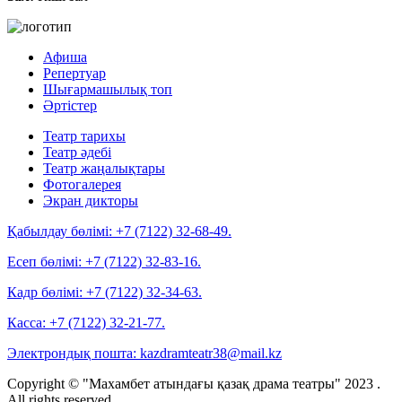
Афиша
Репертуар
Шығармашылық топ
Әртістер
Театр тарихы
Театр әдебі
Театр жаңалықтары
Фотогалерея
Экран дикторы
Қабылдау бөлімі:
+7 (7122) 32-68-49.
Есеп бөлімі:
+7 (7122) 32-83-16.
Кадр бөлімі:
+7 (7122) 32-34-63.
Касса:
+7 (7122) 32-21-77.
Электрондық пошта:
kazdramteatr38@mail.kz
Copyright © "Махамбет атындағы қазақ драма театры" 2023 .
All rights reserved.