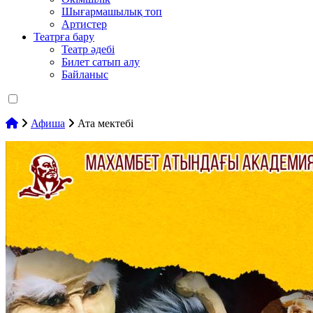
Шығармашылық топ
Артистер
Театрға бару
Театр әдебі
Билет сатып алу
Байланыс
Афиша
Ата мектебі