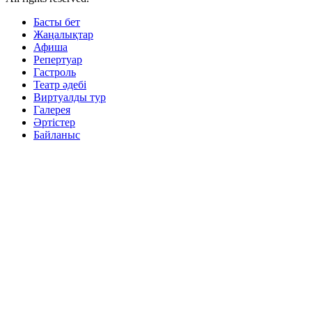
Басты бет
Жаңалықтар
Афиша
Репертуар
Гастроль
Театр әдебі
Виртуалды тур
Галерея
Әртістер
Байланыс