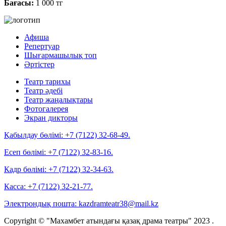
Бағасы:
1 000 тг
Афиша
Репертуар
Шығармашылық топ
Әртістер
Театр тарихы
Театр әдебі
Театр жаңалықтары
Фотогалерея
Экран дикторы
Қабылдау бөлімі:
+7 (7122) 32-68-49.
Есеп бөлімі:
+7 (7122) 32-83-16.
Кадр бөлімі:
+7 (7122) 32-34-63.
Касса:
+7 (7122) 32-21-77.
Электрондық пошта:
kazdramteatr38@mail.kz
Copyright © "Махамбет атындағы қазақ драма театры" 2023 .