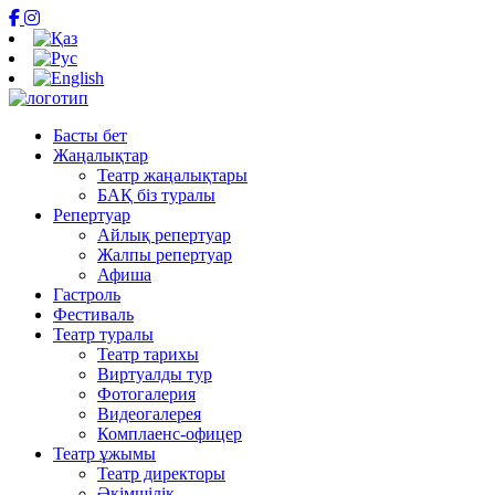
Басты бет
Жаңалықтар
Театр жаңалықтары
БАҚ біз туралы
Репертуар
Айлық репертуар
Жалпы репертуар
Афиша
Гастроль
Фестиваль
Театр туралы
Театр тарихы
Виртуалды тур
Фотогалерия
Видеогалерея
Комплаенс-офицер
Театр ұжымы
Театр директоры
Әкімшілік