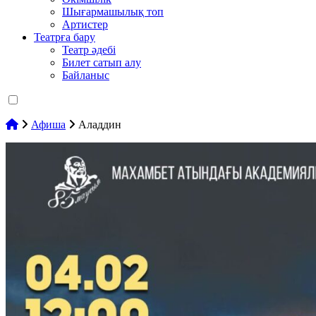
Шығармашылық топ
Артистер
Театрға бару
Театр әдебі
Билет сатып алу
Байланыс
Афиша
Аладдин