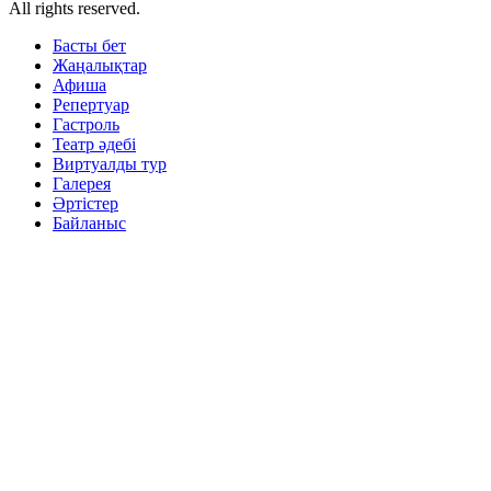
All rights reserved.
Басты бет
Жаңалықтар
Афиша
Репертуар
Гастроль
Театр әдебі
Виртуалды тур
Галерея
Әртістер
Байланыс