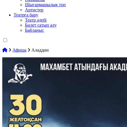
Шығармашылық топ
Артистер
Театрға бару
Театр әдебі
Билет сатып алу
Байланыс
Афиша
Аладдин