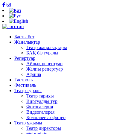
Басты бет
Жаңалықтар
Театр жаңалықтары
БАҚ біз туралы
Репертуар
Айлық репертуар
Жалпы репертуар
Афиша
Гастроль
Фестиваль
Театр туралы
Театр тарихы
Виртуалды тур
Фотогалерия
Видеогалерея
Комплаенс-офицер
Театр ұжымы
Театр директоры
Әкімшілік