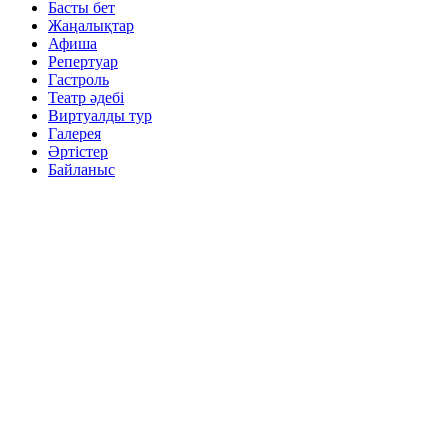
Басты бет
Жаңалықтар
Афиша
Репертуар
Гастроль
Театр әдебі
Виртуалды тур
Галерея
Әртістер
Байланыс