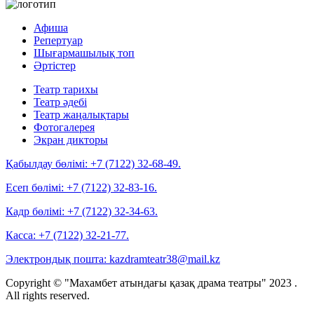
Афиша
Репертуар
Шығармашылық топ
Әртістер
Театр тарихы
Театр әдебі
Театр жаңалықтары
Фотогалерея
Экран дикторы
Қабылдау бөлімі:
+7 (7122) 32-68-49.
Есеп бөлімі:
+7 (7122) 32-83-16.
Кадр бөлімі:
+7 (7122) 32-34-63.
Касса:
+7 (7122) 32-21-77.
Электрондық пошта:
kazdramteatr38@mail.kz
Copyright © "Махамбет атындағы қазақ драма театры" 2023 .
All rights reserved.