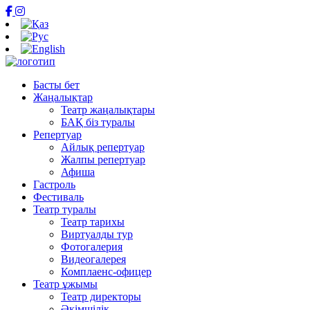
Басты бет
Жаңалықтар
Театр жаңалықтары
БАҚ біз туралы
Репертуар
Айлық репертуар
Жалпы репертуар
Афиша
Гастроль
Фестиваль
Театр туралы
Театр тарихы
Виртуалды тур
Фотогалерия
Видеогалерея
Комплаенс-офицер
Театр ұжымы
Театр директоры
Әкімшілік