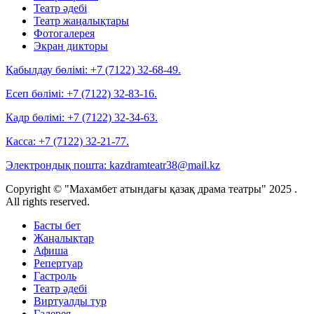
Театр әдебі
Театр жаңалықтары
Фотогалерея
Экран дикторы
Қабылдау бөлімі:
+7 (7122) 32-68-49.
Есеп бөлімі:
+7 (7122) 32-83-16.
Кадр бөлімі:
+7 (7122) 32-34-63.
Касса:
+7 (7122) 32-21-77.
Электрондық пошта:
kazdramteatr38@mail.kz
Copyright © "Махамбет атындағы қазақ драма театры" 2025 .
All rights reserved.
Басты бет
Жаңалықтар
Афиша
Репертуар
Гастроль
Театр әдебі
Виртуалды тур
Галерея