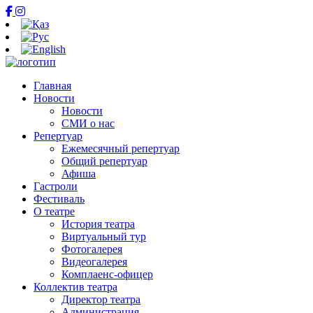
Главная
Новости
Новости
СМИ о нас
Репертуар
Ежемесячный репертуар
Общий репертуар
Афиша
Гастроли
Фестиваль
О театре
История театра
Виртуальный тур
Фотогалерея
Видеогалерея
Комплаенс-офицер
Коллектив театра
Директор театра
Администрация