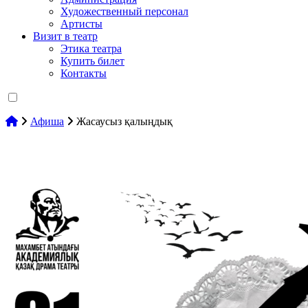
Художественный персонал
Артисты
Визит в театр
Этика театра
Купить билет
Контакты
Афиша
Жасаусыз қалыңдық