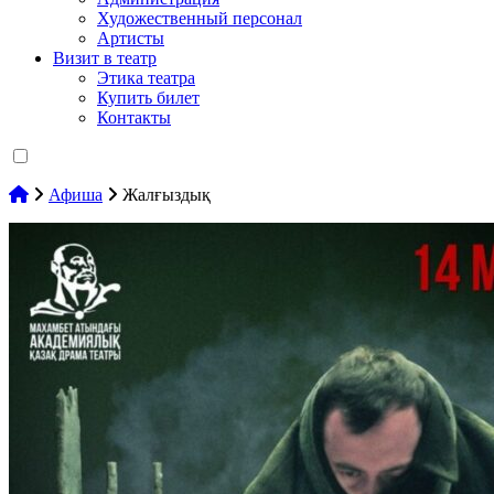
Художественный персонал
Артисты
Визит в театр
Этика театра
Купить билет
Контакты
Афиша
Жалғыздық