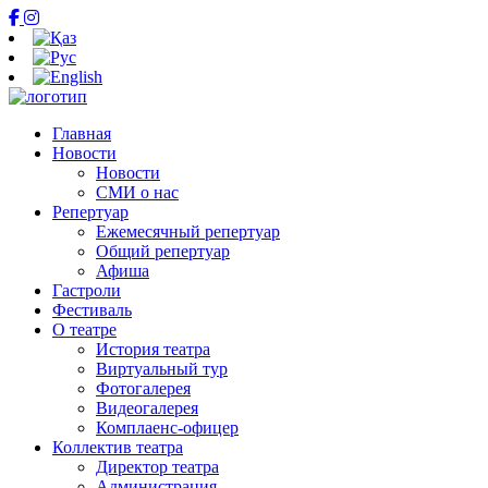
Главная
Новости
Новости
СМИ о нас
Репертуар
Ежемесячный репертуар
Общий репертуар
Афиша
Гастроли
Фестиваль
О театре
История театра
Виртуальный тур
Фотогалерея
Видеогалерея
Комплаенс-офицер
Коллектив театра
Директор театра
Администрация