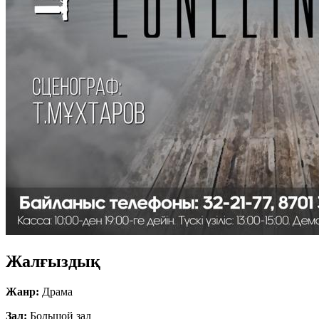
Жалғыздық
Жанр:
Драма
Зал:
Большой зал