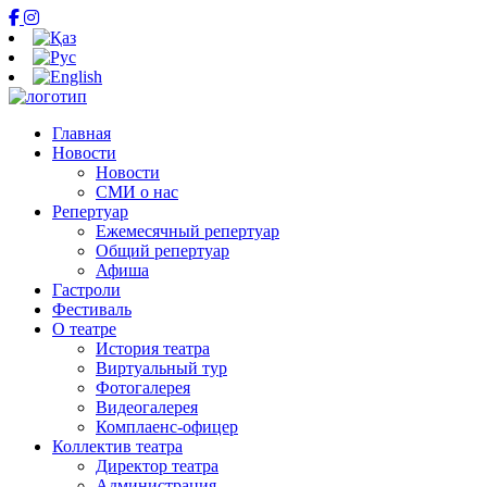
Главная
Новости
Новости
СМИ о нас
Репертуар
Ежемесячный репертуар
Общий репертуар
Афиша
Гастроли
Фестиваль
О театре
История театра
Виртуальный тур
Фотогалерея
Видеогалерея
Комплаенс-офицер
Коллектив театра
Директор театра
Администрация