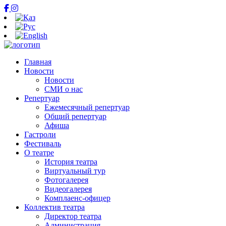
Главная
Новости
Новости
СМИ о нас
Репертуар
Ежемесячный репертуар
Общий репертуар
Афиша
Гастроли
Фестиваль
О театре
История театра
Виртуальный тур
Фотогалерея
Видеогалерея
Комплаенс-офицер
Коллектив театра
Директор театра
Администрация