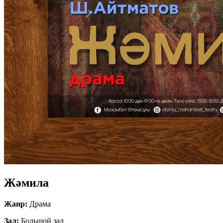
Жәмила
Жанр:
Драма
Зал:
Большой зал