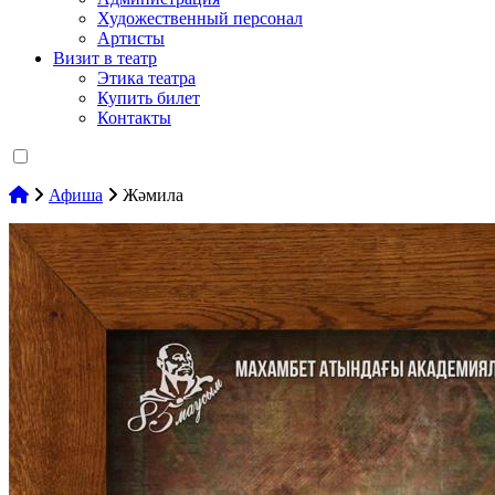
Художественный персонал
Артисты
Визит в театр
Этика театра
Купить билет
Контакты
Афиша
Жәмила