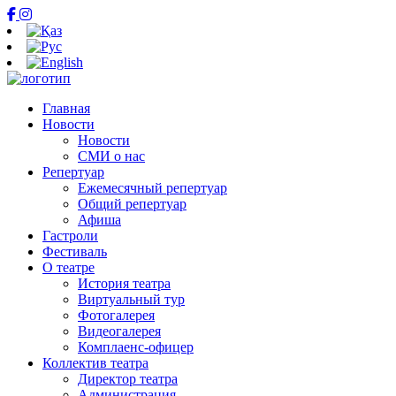
Главная
Новости
Новости
СМИ о нас
Репертуар
Ежемесячный репертуар
Общий репертуар
Афиша
Гастроли
Фестиваль
О театре
История театра
Виртуальный тур
Фотогалерея
Видеогалерея
Комплаенс-офицер
Коллектив театра
Директор театра
Администрация