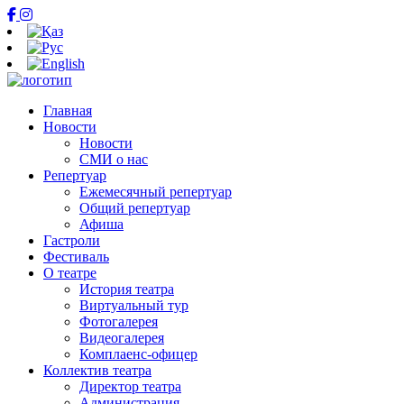
Главная
Новости
Новости
СМИ о нас
Репертуар
Ежемесячный репертуар
Общий репертуар
Афиша
Гастроли
Фестиваль
О театре
История театра
Виртуальный тур
Фотогалерея
Видеогалерея
Комплаенс-офицер
Коллектив театра
Директор театра
Администрация