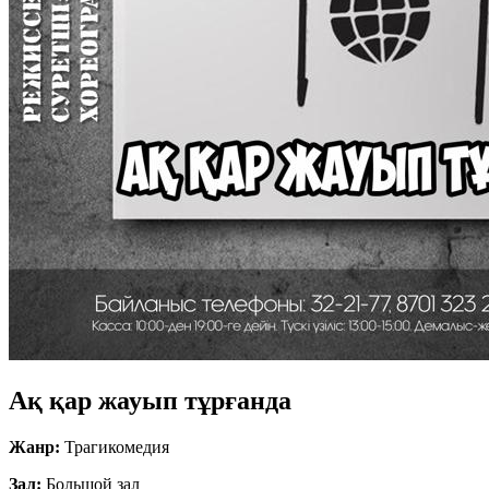
Ақ қар жауып тұрғанда
Жанр:
Трагикомедия
Зал:
Большой зал