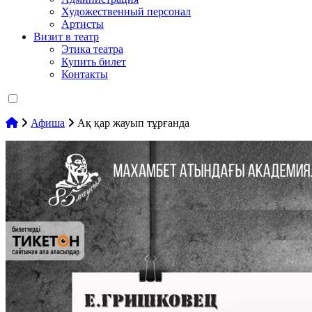
Художественный персонал
Артисты
Визит в театр
Этика театра
Купить билет
Контакты
Афиша
Ақ қар жауып тұрғанда