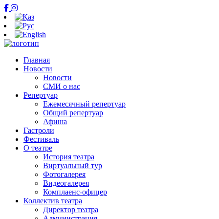
Главная
Новости
Новости
СМИ о нас
Репертуар
Ежемесячный репертуар
Общий репертуар
Афиша
Гастроли
Фестиваль
О театре
История театра
Виртуальный тур
Фотогалерея
Видеогалерея
Комплаенс-офицер
Коллектив театра
Директор театра
Администрация