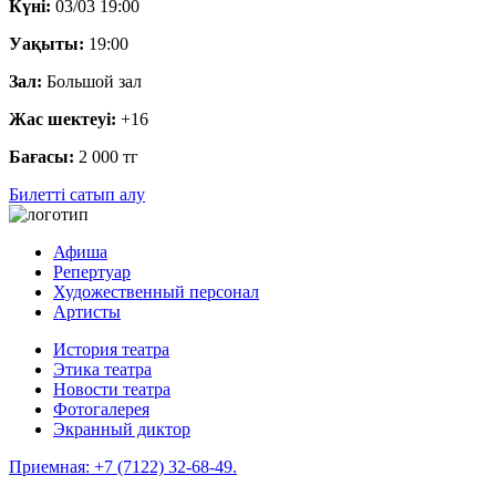
Күні:
03/03 19:00
Уақыты:
19:00
Зал:
Большой зал
Жас шектеуі:
+16
Бағасы:
2 000 тг
Билетті сатып алу
Афиша
Репертуар
Художественный персонал
Артисты
История театра
Этика театра
Новости театра
Фотогалерея
Экранный диктор
Приемная:
+7 (7122) 32-68-49.