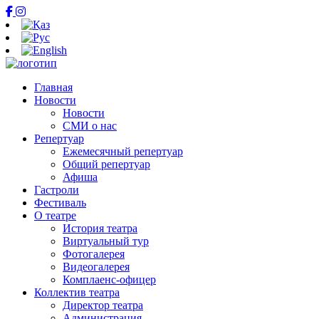
Главная
Новости
Новости
СМИ о нас
Репертуар
Ежемесячный репертуар
Общий репертуар
Афиша
Гастроли
Фестиваль
О театре
История театра
Виртуальный тур
Фотогалерея
Видеогалерея
Комплаенс-офицер
Коллектив театра
Директор театра
Администрация