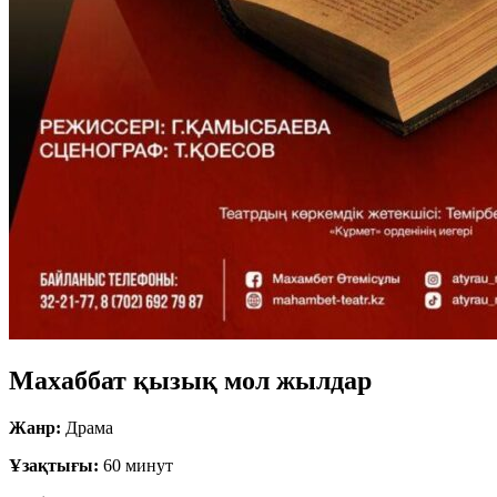
Махаббат қызық мол жылдар
Жанр:
Драма
Ұзақтығы:
60 минут