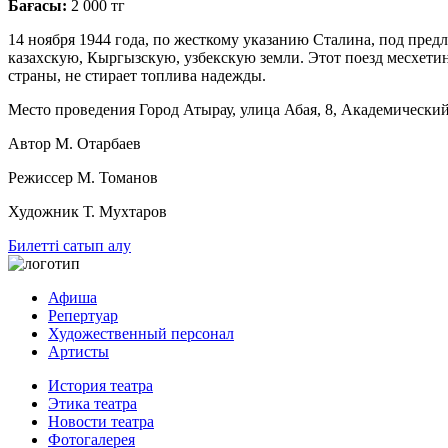
Бағасы:
2 000 тг
14 ноября 1944 года, по жесткому указанию Сталина, под пред
казахскую, Кыргызскую, узбекскую земли. Этот поезд месхетин
страны, не стирает топлива надежды.
Место проведения Город Атырау, улица Абая, 8, Академически
Автор М. Отарбаев
Режиссер М. Томанов
Художник Т. Мухтаров
Билетті сатып алу
Афиша
Репертуар
Художественный персонал
Артисты
История театра
Этика театра
Новости театра
Фотогалерея