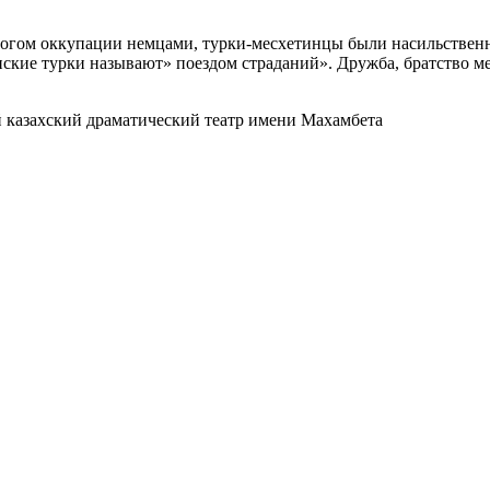
логом оккупации немцами, турки-месхетинцы были насильственно
ские турки называют» поездом страданий». Дружба, братство ме
й казахский драматический театр имени Махамбета