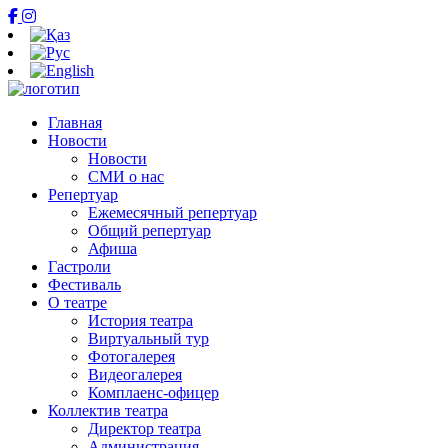
Главная
Новости
Новости
СМИ о нас
Репертуар
Ежемесячный репертуар
Общий репертуар
Афиша
Гастроли
Фестиваль
О театре
История театра
Виртуальный тур
Фотогалерея
Видеогалерея
Комплаенс-офицер
Коллектив театра
Директор театра
Администрация