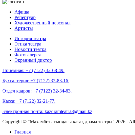
Афиша
Репертуар
Художественный персонал
Артисты
История театра
Этика театра
Новости театра
Фотогалерея
Экранный диктор
Приемная:
+7 (7122) 32-68-49.
Бухгалтерия:
+7 (7122) 32-83-16.
Отдел кадров:
+7 (7122) 32-34-63.
Касса:
+7 (7122) 32-21-77.
Электронная почта:
kazdramteatr38@mail.kz
Copyright © "Махамбет атындағы қазақ драма театры" 2026 . All r
Главная