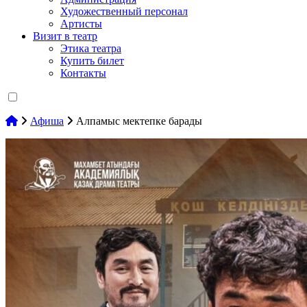
Художественный персонал
Артисты
Визит в театр
Этика театра
Купить билет
Контакты
Афиша
Алпамыс мектепке барады