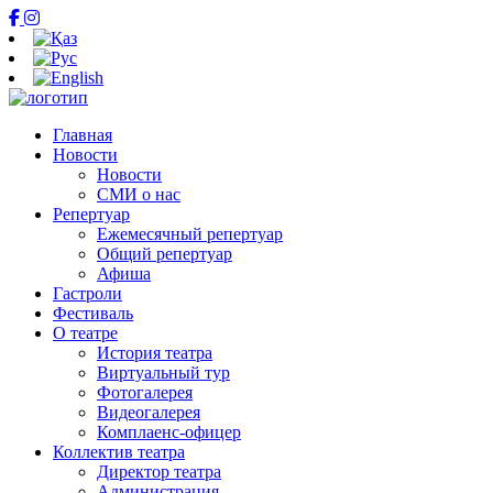
Главная
Новости
Новости
СМИ о нас
Репертуар
Ежемесячный репертуар
Общий репертуар
Афиша
Гастроли
Фестиваль
О театре
История театра
Виртуальный тур
Фотогалерея
Видеогалерея
Комплаенс-офицер
Коллектив театра
Директор театра
Администрация