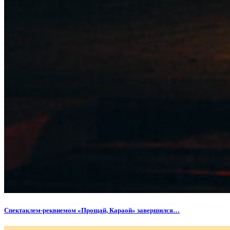
Спектаклем-реквиемом «Прощай, Караой» завершился…