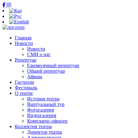
Главная
Новости
Новости
СМИ о нас
Репертуар
Ежемесячный репертуар
Общий репертуар
Афиша
Гастроли
Фестиваль
О театре
История театра
Виртуальный тур
Фотогалерея
Видеогалерея
Комплаенс-офицер
Коллектив театра
Директор театра
Администрация