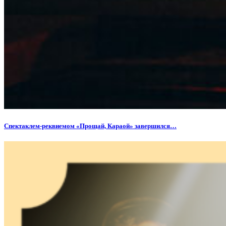
Спектаклем-реквиемом «Прощай, Караой» завершился…