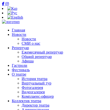
Главная
Новости
Новости
СМИ о нас
Репертуар
Ежемесячный репертуар
Общий репертуар
Афиша
Гастроли
Фестиваль
О театре
История театра
Виртуальный тур
Фотогалерея
Видеогалерея
Комплаенс-офицер
Коллектив театра
Директор театра
Администрация