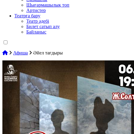
Шығармашылық топ
Артистер
Театрға бару
Театр әдебі
Билет сатып алу
Байланыс
Афиша
Әйел тағдыры