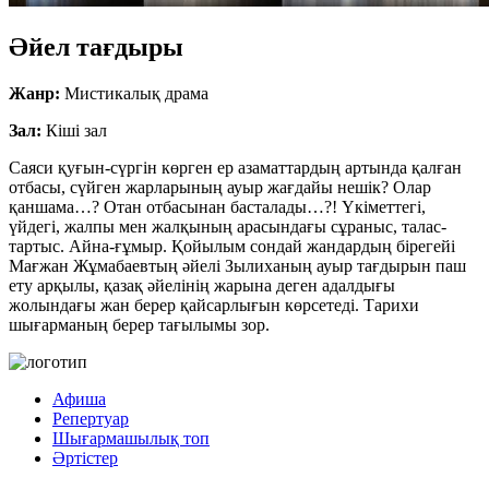
Әйел тағдыры
Жанр:
Мистикалық драма
Зал:
Кіші зал
Саяси қуғын-сүргін көрген ер азаматтардың артында қалған
отбасы, сүйген жарларының ауыр жағдайы нешік? Олар
қаншама…? Отан отбасынан басталады…?! Үкіметтегі,
үйдегі, жалпы мен жалқының арасындағы сұраныс, талас-
тартыс. Айна-ғұмыр. Қойылым сондай жандардың бірегейі
Мағжан Жұмабаевтың әйелі Зылиханың ауыр тағдырын паш
ету арқылы, қазақ әйелінің жарына деген адалдығы
жолындағы жан берер қайсарлығын көрсетеді. Тарихи
шығарманың берер тағылымы зор.
Афиша
Репертуар
Шығармашылық топ
Әртістер