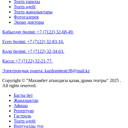
Театр тарихы
Театр әдебі
Театр жаңалықтары
Фотогалерея
Экран дикторы
Қабылдау бөлімі:
+7 (7122) 32-68-49.
Есеп бөлімі:
+7 (7122) 32-83-16.
Кадр бөлімі:
+7 (7122) 32-34-63.
Касса:
+7 (7122) 32-21-77.
Электрондық пошта:
kazdramteatr38@mail.kz
Copyright © "Махамбет атындағы қазақ драма театры" 2025 .
All rights reserved.
Басты бет
Жаңалықтар
Афиша
Репертуар
Гастроль
Театр әдебі
Виртуалды тур