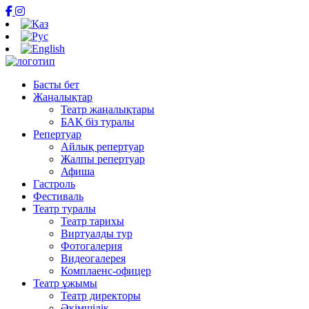
Басты бет
Жаңалықтар
Театр жаңалықтары
БАҚ біз туралы
Репертуар
Айлық репертуар
Жалпы репертуар
Афиша
Гастроль
Фестиваль
Театр туралы
Театр тарихы
Виртуалды тур
Фотогалерия
Видеогалерея
Комплаенс-офицер
Театр ұжымы
Театр директоры
Әкімшілік