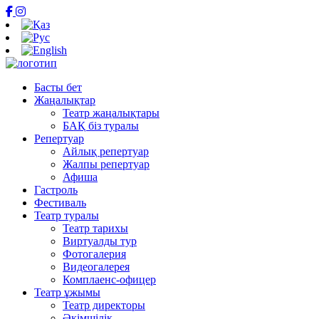
Басты бет
Жаңалықтар
Театр жаңалықтары
БАҚ біз туралы
Репертуар
Айлық репертуар
Жалпы репертуар
Афиша
Гастроль
Фестиваль
Театр туралы
Театр тарихы
Виртуалды тур
Фотогалерия
Видеогалерея
Комплаенс-офицер
Театр ұжымы
Театр директоры
Әкімшілік