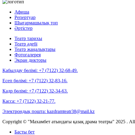
Афиша
Репертуар
Шығармашылық топ
Әртістер
Театр тарихы
Театр әдебі
Театр жаңалықтары
Фотогалерея
Экран дикторы
Қабылдау бөлімі:
+7 (7122) 32-68-49.
Есеп бөлімі:
+7 (7122) 32-83-16.
Кадр бөлімі:
+7 (7122) 32-34-63.
Касса:
+7 (7122) 32-21-77.
Электрондық пошта:
kazdramteatr38@mail.kz
Copyright © "Махамбет атындағы қазақ драма театры" 2025 . All r
Басты бет