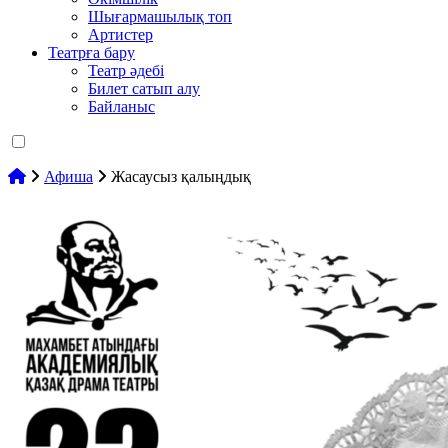
Шығармашылық топ
Артистер
Театрға бару
Театр әдебі
Билет сатып алу
Байланыс
Афиша
Жасаусыз қалыңдық