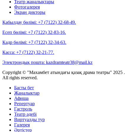
Театр жаңалықтары
Фотогалерея
Экран дикторы
Қабылдау бөлімі:
+7 (7122) 32-68-49.
Есеп бөлімі:
+7 (7122) 32-83-16.
Кадр бөлімі:
+7 (7122) 32-34-63.
Касса:
+7 (7122) 32-21-77.
Электрондық пошта:
kazdramteatr38@mail.kz
Copyright © "Махамбет атындағы қазақ драма театры" 2025 .
All rights reserved.
Басты бет
Жаңалықтар
Афиша
Репертуар
Гастроль
Театр әдебі
Виртуалды тур
Галерея
Әртістер