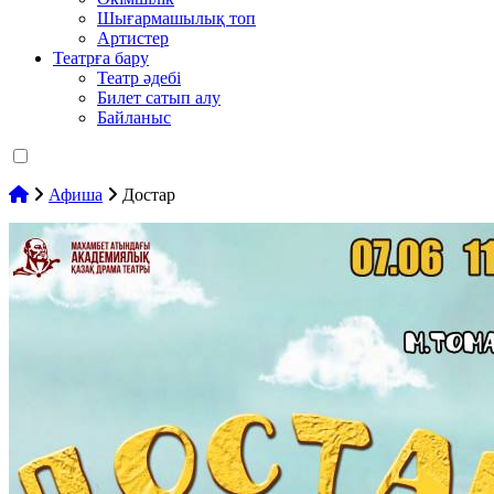
Шығармашылық топ
Артистер
Театрға бару
Театр әдебі
Билет сатып алу
Байланыс
Афиша
Достар