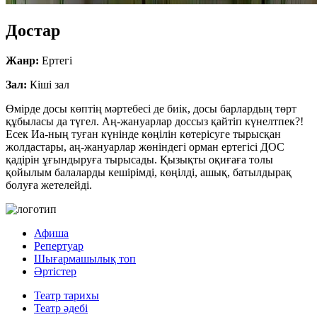
Достар
Жанр:
Ертегі
Зал:
Кіші зал
Өмірде досы көптің мәртебесі де биік, досы барлардың төрт
құбыласы да түгел. Аң-жануарлар доссыз қайтіп күнелтпек?!
Есек Иа-ның туған күнінде көңілін көтерісуге тырысқан
жолдастары, аң-жануарлар жөніндегі орман ертегісі ДОС
қадірін ұғындыруға тырысады. Қызықты оқиғаға толы
қойылым балаларды кешірімді, көңілді, ашық, батылдырақ
болуға жетелейді.
Афиша
Репертуар
Шығармашылық топ
Әртістер
Театр тарихы
Театр әдебі