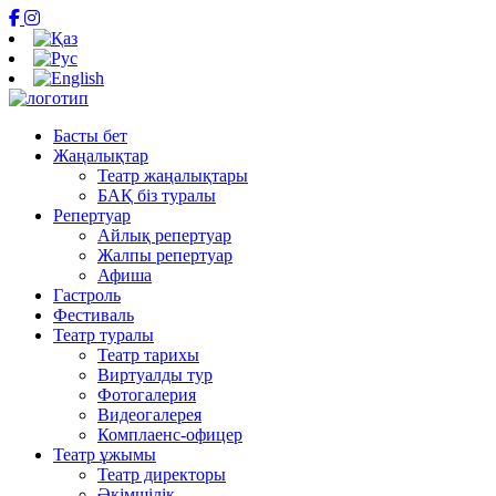
Басты бет
Жаңалықтар
Театр жаңалықтары
БАҚ біз туралы
Репертуар
Айлық репертуар
Жалпы репертуар
Афиша
Гастроль
Фестиваль
Театр туралы
Театр тарихы
Виртуалды тур
Фотогалерия
Видеогалерея
Комплаенс-офицер
Театр ұжымы
Театр директоры
Әкімшілік