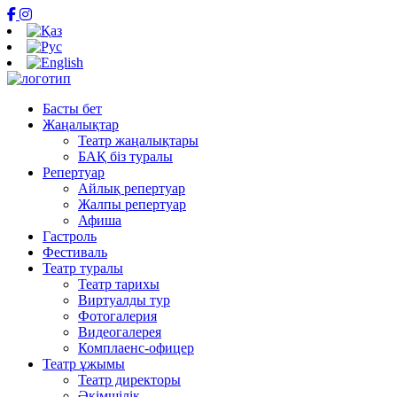
Басты бет
Жаңалықтар
Театр жаңалықтары
БАҚ біз туралы
Репертуар
Айлық репертуар
Жалпы репертуар
Афиша
Гастроль
Фестиваль
Театр туралы
Театр тарихы
Виртуалды тур
Фотогалерия
Видеогалерея
Комплаенс-офицер
Театр ұжымы
Театр директоры
Әкімшілік