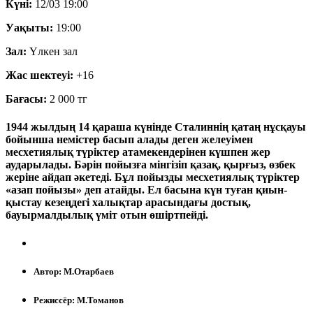
Күні:
12/03 19:00
Уақыты:
19:00
Зал:
Үлкен зал
Жас шектеуі:
+16
Бағасы:
2 000 тг
1944 жылдың 14 қараша күнінде Сталиннің қатаң нұсқауы
бойынша немістер басып алады деген желеуімен
месхетиялық түріктер атамекендерінен күшпен жер
аударылады. Бәрін пойызға мінгізіп қазақ, қырғыз, өзбек
жеріне айдап әкетеді. Бұл пойызды месхетиялық түріктер
«азап пойызы» деп атайды. Ел басына күн туған қиын-
қыстау кезеңдегі халықтар арасындағы достық,
бауырмалдылық үміт отын өшіртпейді.
Автор:
М.Отарбаев
Режиссёр:
М.Томанов