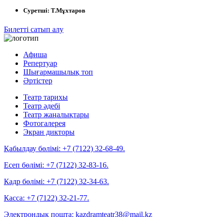
Суретші:
Т.Мұхтаров
Билетті сатып алу
Афиша
Репертуар
Шығармашылық топ
Әртістер
Театр тарихы
Театр әдебі
Театр жаңалықтары
Фотогалерея
Экран дикторы
Қабылдау бөлімі:
+7 (7122) 32-68-49.
Есеп бөлімі:
+7 (7122) 32-83-16.
Кадр бөлімі:
+7 (7122) 32-34-63.
Касса:
+7 (7122) 32-21-77.
Электрондық пошта:
kazdramteatr38@mail.kz