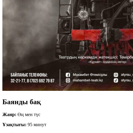
Баянды бақ
Жанр:
Өң мен түс
Ұзақтығы:
95 минут