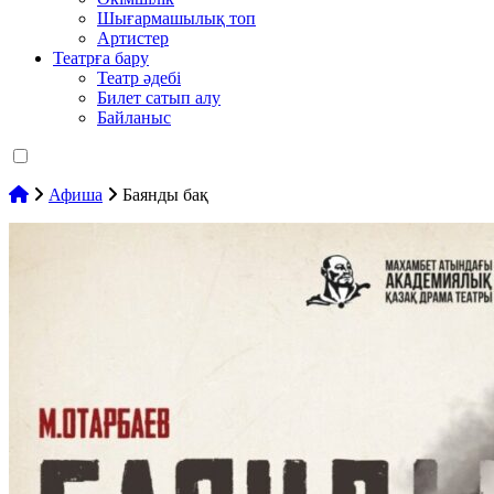
Шығармашылық топ
Артистер
Театрға бару
Театр әдебі
Билет сатып алу
Байланыс
Афиша
Баянды бақ